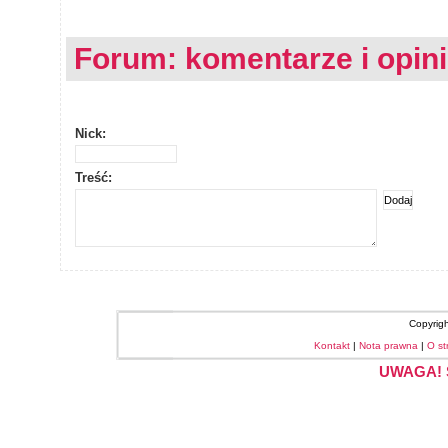
Forum: komentarze i opin
Nick:
Treść:
Copyrig
Kontakt
|
Nota prawna
|
O st
UWAGA! S