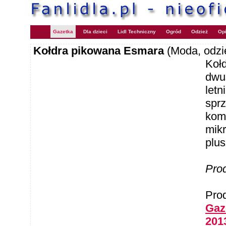
Gazetka
Dla dzieci
Lidl Techniczny
Ogród
Odzież
Opi
Kołdra pikowana Esmara
(Moda, odzi
Kołd
dwu
letn
spr
komp
mik
plus
Pro
Pro
Gaze
201