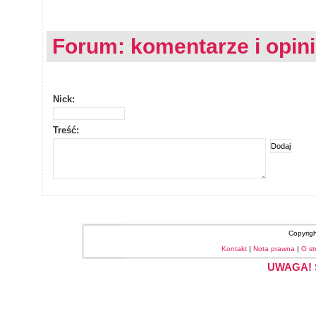
Forum: komentarze i opin
Nick:
Treść:
Copyrig
Kontakt
|
Nota prawna
|
O st
UWAGA! S