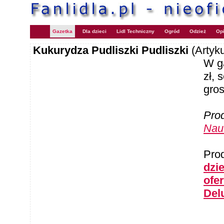
Gazetka
Dla dzieci
Lidl Techniczny
Ogród
Odzież
Opi
Kukurydza Pudliszki Pudliszki
(Artyk
W ga
zł, 
gros
Pro
Nau
Pro
dzie
ofe
Del