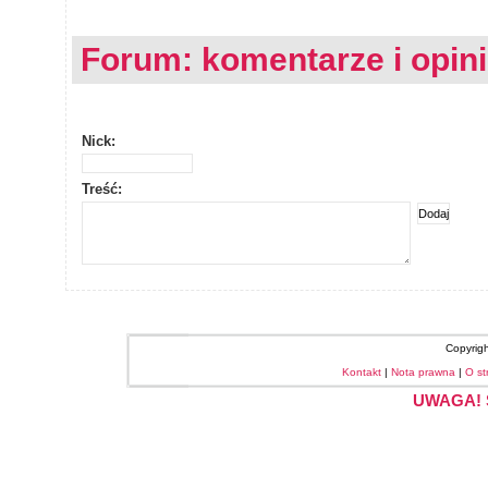
Forum: komentarze i opin
Nick:
Treść:
Copyrig
Kontakt
|
Nota prawna
|
O st
UWAGA! S