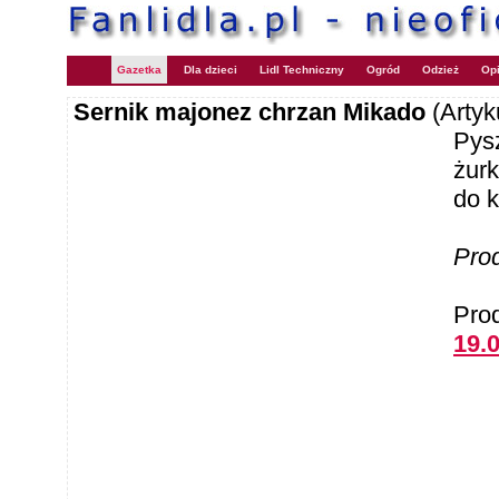
Gazetka
Dla dzieci
Lidl Techniczny
Ogród
Odzież
Opi
Sernik majonez chrzan Mikado
(Arty
Pys
żurk
do 
Pro
Pro
19.