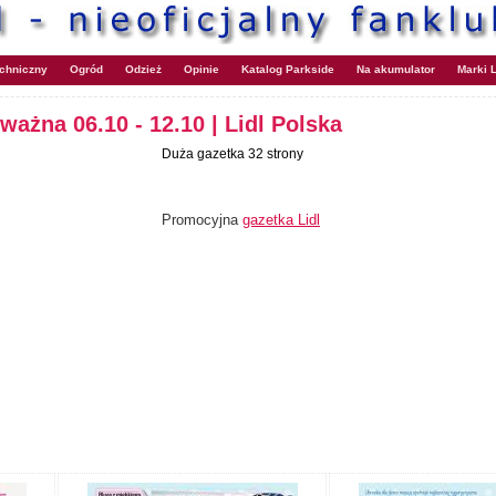
echniczny
Ogród
Odzież
Opinie
Katalog Parkside
Na akumulator
Marki L
 ważna 06.10 - 12.10 | Lidl Polska
Duża gazetka 32 strony
Promocyjna
gazetka Lidl