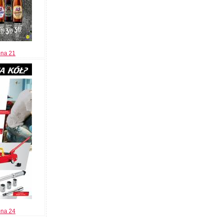
ona 21
ona 24