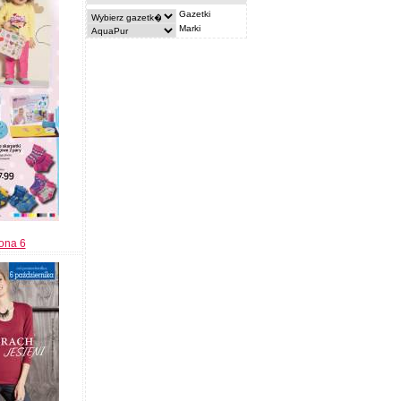
Gazetki
Marki
rona 6