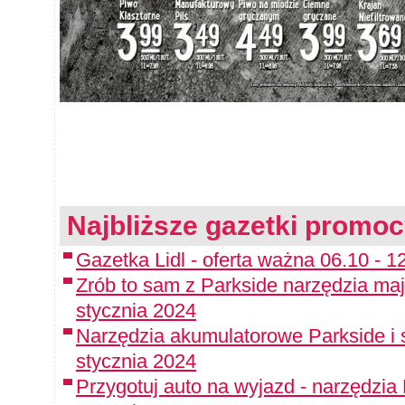
Najbliższe gazetki promoc
Gazetka Lidl - oferta ważna 06.10 - 12
Zrób to sam z Parkside narzędzia maj
stycznia 2024
Narzędzia akumulatorowe Parkside i 
stycznia 2024
Przygotuj auto na wyjazd - narzędzia