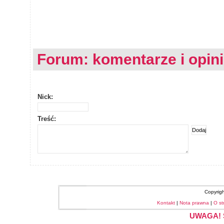
Forum: komentarze i opin
Nick:
Treść:
Copyrig
Kontakt
|
Nota prawna
|
O st
UWAGA! S