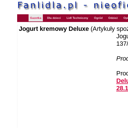
Gazetka
Dla dzieci
Lidl Techniczny
Ogród
Odzież
Opi
Jogurt kremowy Deluxe
(Artykuły sp
Jog
137
Pro
Pro
Delu
28.