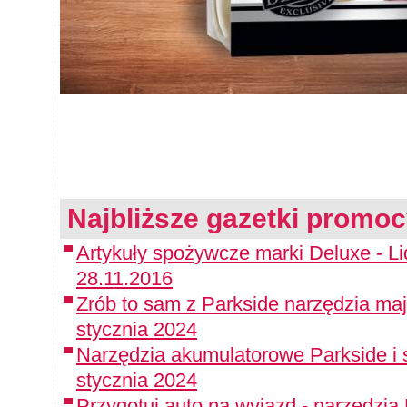
Najbliższe gazetki promoc
Artykuły spożywcze marki Deluxe - Li
28.11.2016
Zrób to sam z Parkside narzędzia maj
stycznia 2024
Narzędzia akumulatorowe Parkside i 
stycznia 2024
Przygotuj auto na wyjazd - narzędzia