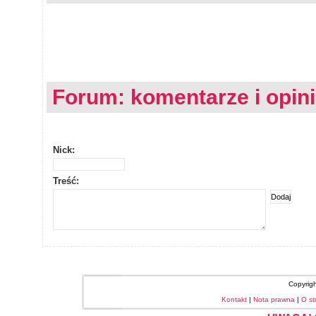
Forum: komentarze i opin
Nick:
Treść:
Copyrig
Kontakt
|
Nota prawna
|
O st