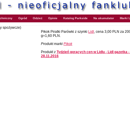
echniczny
Ogród
Odzież
Opinie
Katalog Parkside
Na akumulator
Marki L
ły spożywcze)
Pikok Piratki Parówki z szynki
Lidl
, cena 3,00 PLN za 200
g=1,60 PLN.
Produkt marki
Pikok
Produkt z
Tydzień gorących cen w Lidlu - Lidl gazetka 
28.11.2016