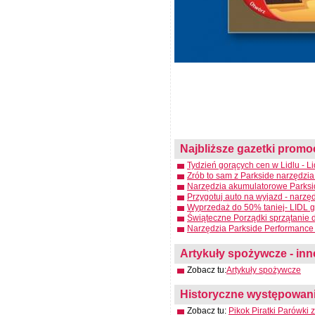
Najbliższe gazetki promo
Tydzień gorących cen w Lidlu - Li
Zrób to sam z Parkside narzędzia
Narzędzia akumulatorowe Parksid
Przygotuj auto na wyjazd - narzę
Wyprzedaż do 50% taniej- LIDL g
Świąteczne Porządki sprzątanie 
Narzędzia Parkside Performance 
Artykuły spożywcze - inne
Zobacz tu:
Artykuły spożywcze
Historyczne występowanie
Zobacz tu:
Pikok Piratki Parówki z