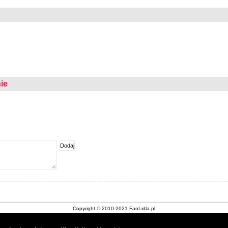
ie
Copyright © 2010-2021 FanLidla.pl
Kontakt
|
Nota prawna
|
O stronie
|
Archiwum gazetek Lidl
|
Cookies
|
Sklepy