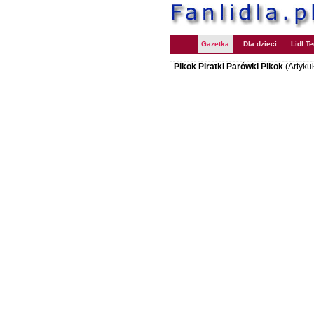
Gazetka
Dla dzieci
Lidl T
Pikok Piratki Parówki Pikok
(Artyku