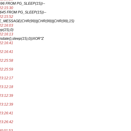
696 FROM PG_SLEEP(15))--
22:15:30
 645 FROM PG_SLEEP(15))--
22:15:52
_MESSAGE(CHR(99)||CHR(99)||CHR(99),15)
22:16:03
ep(15),0)
22:16:13
sdate(),sleep(15),0))XOR"Z
22:16:41
22:16:41
22:25:58
22:25:59
23:12:17
23:12:18
23:12:39
23:12:39
23:26:41
23:26:42
00:01:53