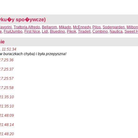
rtyku�y spo�ywcze)
avorini
,
Trattoria Alfredo
,
Bellarom
,
Mikado
,
McEnnedy
,
Pilos
,
Sodergarden
,
Milbo
re
,
FruitJumbo
,
First Nice
,
Lidl
,
Bluedino
,
Pikok
,
Tiradell
,
Combino
,
Nautica
,
Sweet 
ie
. 11:51:34
 w buraczkach chyba) i była przepyszna!
17:25:36
17:25:37
17:25:57
17:25:58
21:35:10
21:35:10
21:48:09
21:48:14
21:48:20