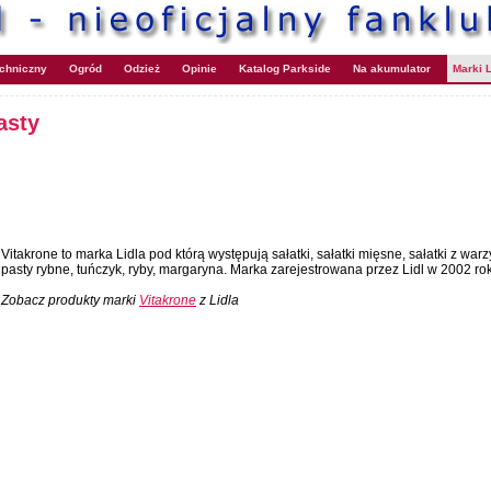
echniczny
Ogród
Odzież
Opinie
Katalog Parkside
Na akumulator
Marki L
asty
Vitakrone to marka Lidla pod którą występują sałatki, sałatki mięsne, sałatki z warzy
pasty rybne, tuńczyk, ryby, margaryna. Marka zarejestrowana przez Lidl w 2002 rok
Zobacz produkty marki
Vitakrone
z Lidla