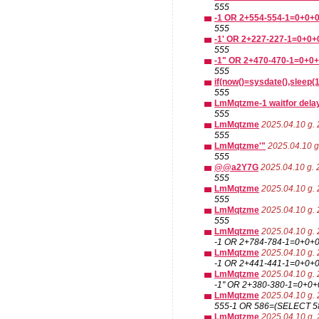
555
-1 OR 2+554-554-1=0+0+
555
-1' OR 2+227-227-1=0+0+0
555
-1" OR 2+470-470-1=0+0+
555
if(now()=sysdate(),sleep(1
555
LmMqtzme-1 waitfor delay 
555
LmMqtzme
2025.04.10 g. 
555
LmMqtzme'"
2025.04.10 g
555
@@a2Y7G
2025.04.10 g. 
555
LmMqtzme
2025.04.10 g. 
555
LmMqtzme
2025.04.10 g. 
555
LmMqtzme
2025.04.10 g. 
-1 OR 2+784-784-1=0+0+0
LmMqtzme
2025.04.10 g. 
-1 OR 2+441-441-1=0+0+
LmMqtzme
2025.04.10 g. 
-1" OR 2+380-380-1=0+0+0
LmMqtzme
2025.04.10 g. 
555-1 OR 586=(SELECT 5
LmMqtzme
2025.04.10 g. 