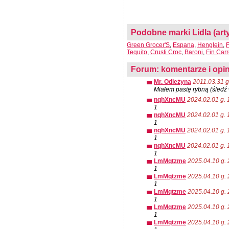
Podobne marki Lidla (a
Green Grocer'S
,
Espana
,
Henglein
,
F
Tequito
,
Crusti Croc
,
Baroni
,
Fin Car
Forum: komentarze i opin
Mr. Odleżyna
2011.03.31 g
Miałem pastę rybną (śledź
nqhXncMU
2024.02.01 g. 
1
nqhXncMU
2024.02.01 g. 
1
nqhXncMU
2024.02.01 g. 
1
nqhXncMU
2024.02.01 g. 
1
LmMqtzme
2025.04.10 g. 
1
LmMqtzme
2025.04.10 g. 
1
LmMqtzme
2025.04.10 g. 
1
LmMqtzme
2025.04.10 g. 
1
LmMqtzme
2025.04.10 g. 