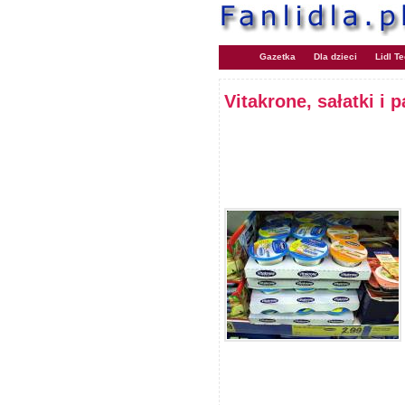
Gazetka
Dla dzieci
Lidl T
Vitakrone, sałatki i p