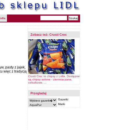
idla
Zobacz też:
Crusti Croc
w, pasty z jajek,
u więc z tradycją
Crusti Croc to chipsy z Lidla. Dostępne
są chipsy solone - ziemniaczane,
cebulkowe, ...
Przegladaj
Gazetki
Marki